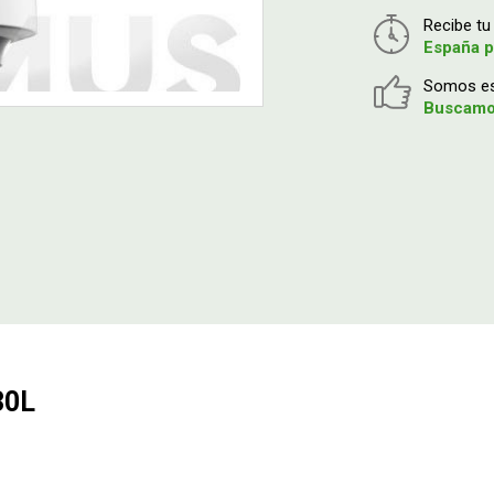
Recibe t
España p
Somos esp
Buscamos
30L