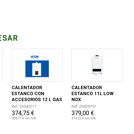
ESAR
CALENTADOR
CALENTADOR
ESTANCO CON
ESTANCO 11L LOW
ACCESORIOS 12 L GAS
NOX
NATURAL G20
BUTANO/PROPANO
Ref. 23043217
Ref. 23029151
374,75 €
379,00 €
309,71 € sin IVA
313,22 € sin IVA