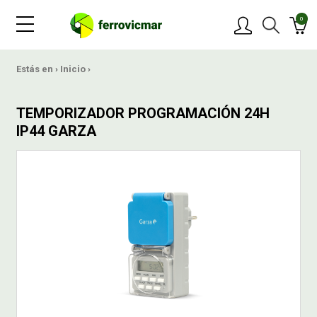
0
PRODUCTOS
Estás en ›
Inicio
›
MARCAS
TEMPORIZADOR PROGRAMACIÓN 24H
IP44 GARZA
OFERTAS
NOVEDADES
BLOG
CONTACTAR