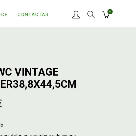
0
ECE
CONTACTAR
WC VINTAGE
ER38,8X44,5CM
€
do
ecialistas en recambios y despieces.