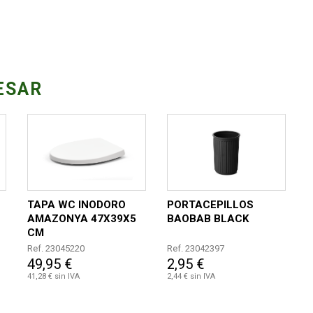
ESAR
TAPA WC INODORO
PORTACEPILLOS
AMAZONYA 47X39X5
BAOBAB BLACK
CM
Ref. 23045220
Ref. 23042397
49,95 €
2,95 €
41,28 € sin IVA
2,44 € sin IVA