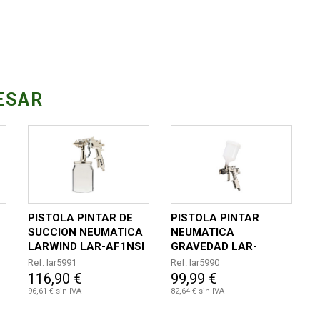
ESAR
S
PISTOLA PINTAR DE
PISTOLA PINTAR
SUCCION NEUMATICA
NEUMATICA
LARWIND LAR-AF1NSI
GRAVEDAD LAR-
AF1NSS
Ref. lar5991
Ref. lar5990
116,90 €
99,99 €
96,61 € sin IVA
82,64 € sin IVA