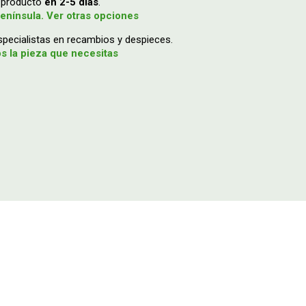
u producto
en 2-5 días
.
enínsula. Ver otras opciones
ecialistas en recambios y despieces.
 la pieza que necesitas