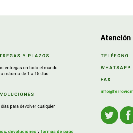
Atención 
TREGAS Y PLAZOS
TELÉFONO
os entregas en todo el mundo
WHATSAPP
zo máximo de 1 a 15 días
FAX
info@ferrovic
EVOLUCIONES
 días para devolver cualquier
íos
,
devoluciones
y
formas de pago