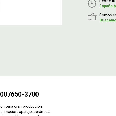
Recibe t
España p
Somos esp
Buscamos
 007650-3700
ón para gran producción,
mprimación, aparejo, cerámica,