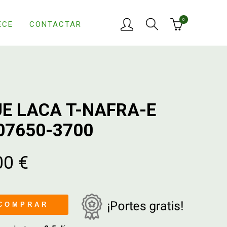
0
ECE
CONTACTAR
E LACA T-NAFRA-E
007650-3700
00 €
COMPRAR