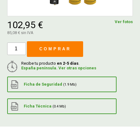
FERROVICMAR
102,95 €
Ver fotos
85,08 € sin IVA
DESPIECE
COMPRAR
CATÁLOGOS
Recibe tu producto
en 2-5 días
.
España península. Ver otras opciones
GUÍAS
Ficha de Seguridad
(1.9 Mb)
ENVÍOS
Ficha Técnica
(0.4 Mb)
DEVOLUCIONES
FORMAS DE PAGO