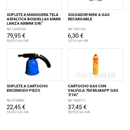
SOPLETE A MANGUERA TELA
SOLDADOR MINI A GAS
ASFALTICA BOQUELLAS 63MM
RECARGABLE
LANZA 600MM 3/8\"
Ref. 23003005
Ref. 9657266
79,95 €
6,30 €
66,07 € sin IVA
5,21 € sin IVA
SOPLETE A CARTUCHO
CARTUCHO GAS CON
ENCENDIDO PIEZO
VALVULA 750 MLMAPP GAS
7/16\"
Ref. 9709889
Ref. 9696711
22,45 €
37,45 €
18,55 € sin IVA
30,95 € sin IVA