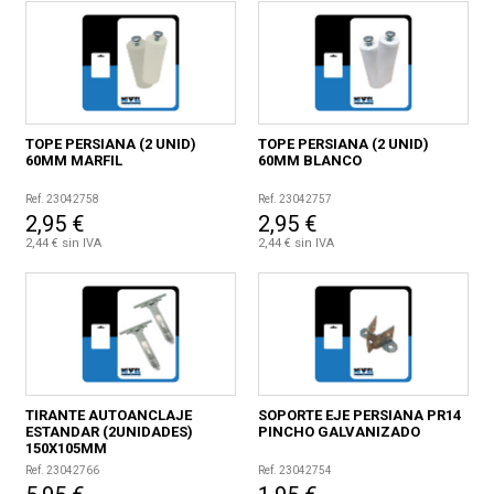
TOPE PERSIANA (2 UNID)
TOPE PERSIANA (2 UNID)
60MM MARFIL
60MM BLANCO
Ref. 23042758
Ref. 23042757
2,95 €
2,95 €
2,44 € sin IVA
2,44 € sin IVA
TIRANTE AUTOANCLAJE
SOPORTE EJE PERSIANA PR14
ESTANDAR (2UNIDADES)
PINCHO GALVANIZADO
150X105MM
Ref. 23042766
Ref. 23042754