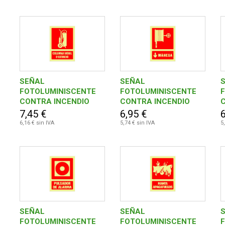
D\'EXTINCIO
APAGAFOCS
SEÑAL
SEÑAL
FOTOLUMINISCENTE
FOTOLUMINISCENTE
CONTRA INCENDIO
CONTRA INCENDIO
CATALAN 420X297
CATALAN 420X297
7,45 €
6,95 €
6
MM-COLUMNA MOBIL
MM-MANEGA
6,16 € sin IVA
5,74 € sin IVA
5
D\'EXTINCIO
SEÑAL
SEÑAL
FOTOLUMINISCENTE
FOTOLUMINISCENTE