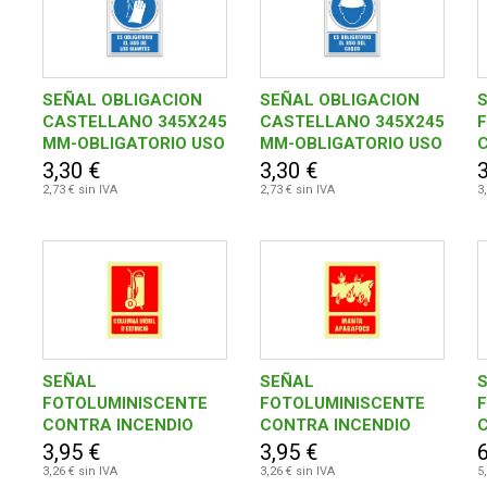
SEÑAL OBLIGACION
SEÑAL OBLIGACION
CASTELLANO 345X245
CASTELLANO 345X245
MM-OBLIGATORIO USO
MM-OBLIGATORIO USO
C
DE GUANTES
DEL CASCO
3,30 €
3,30 €
3
2,73 € sin IVA
2,73 € sin IVA
3
SEÑAL
SEÑAL
FOTOLUMINISCENTE
FOTOLUMINISCENTE
CONTRA INCENDIO
CONTRA INCENDIO
CATALAN 297X210
CATALAN 297X210
3,95 €
3,95 €
6
MM-COLUMNA MOBIL
MM-MANTA
3,26 € sin IVA
3,26 € sin IVA
5