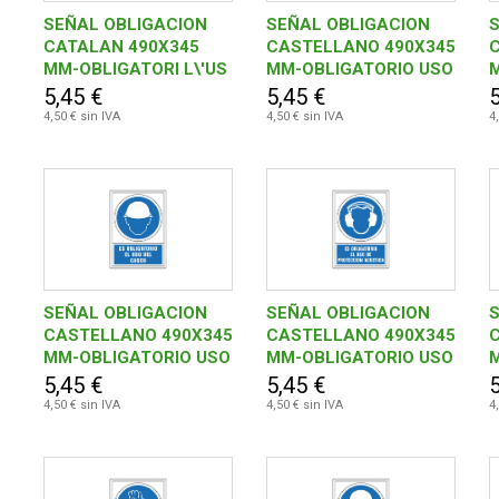
SEÑAL OBLIGACION
SEÑAL OBLIGACION
CATALAN 490X345
CASTELLANO 490X345
MM-OBLIGATORI L\'US
MM-OBLIGATORIO USO
D\'ARNES SEGURETAT
DE GAFAS
5,45 €
5,45 €
5
4,50 € sin IVA
4,50 € sin IVA
4
SEÑAL OBLIGACION
SEÑAL OBLIGACION
CASTELLANO 490X345
CASTELLANO 490X345
MM-OBLIGATORIO USO
MM-OBLIGATORIO USO
DEL CASCO
PROTECCION
5,45 €
5,45 €
5
ACUSTICA
4,50 € sin IVA
4,50 € sin IVA
4