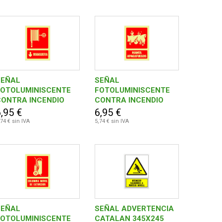
APAGAFOCS
D\'ALARMA
SEÑAL
SEÑAL
FOTOLUMINISCENTE
FOTOLUMINISCENTE
CONTRA INCENDIO
CONTRA INCENDIO
CASTELLANO 420X297
CASTELLANO 420X297
,95 €
6,95 €
MM-MANGUERA
MM-MANTA
,74 € sin IVA
5,74 € sin IVA
APAGAFUEGOS
SEÑAL
SEÑAL ADVERTENCIA
FOTOLUMINISCENTE
CATALAN 345X245