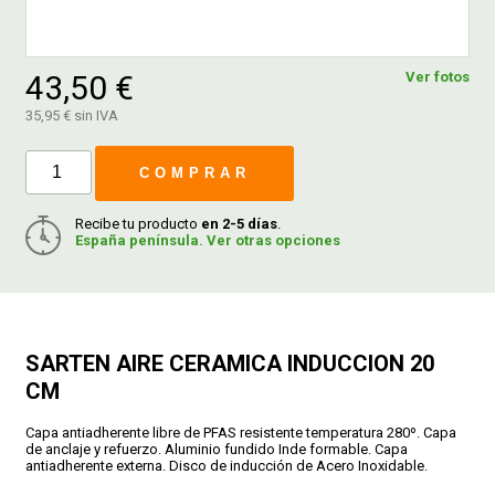
FERROVICMAR
43,50 €
Ver fotos
35,95 € sin IVA
DESPIECE
COMPRAR
CATÁLOGOS
Recibe tu producto
en 2-5 días
.
España península. Ver otras opciones
GUÍAS
ENVÍOS
SARTEN AIRE CERAMICA INDUCCION 20
CM
DEVOLUCIONES
Capa antiadherente libre de PFAS resistente temperatura 280º. Capa
de anclaje y refuerzo. Aluminio fundido Inde formable. Capa
antiadherente externa. Disco de inducción de Acero Inoxidable.
FORMAS DE PAGO