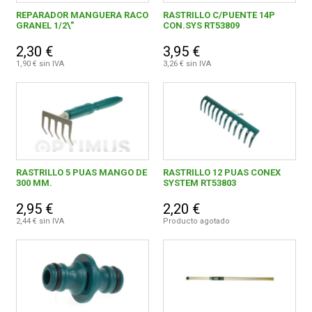
REPARADOR MANGUERA RACO
RASTRILLO C/PUENTE 14P
GRANEL 1/2\"
CON.SYS RT53809
0,00 € - 9,99 €
10
FERROVICMAR
2,30 €
3,95 €
10,00 € y superior
1
1,90 € sin IVA
3,26 € sin IVA
DESPIECE
CATÁLOGOS
RICOMASTER (RACO GREEN LINE)
11
RASTRILLO 5 PUAS MANGO DE
RASTRILLO 12 PUAS CONEX
GUÍAS
300 MM.
SYSTEM RT53803
2,95 €
2,20 €
ENVÍOS
2,44 € sin IVA
Producto agotado
DEVOLUCIONES
FORMAS DE PAGO