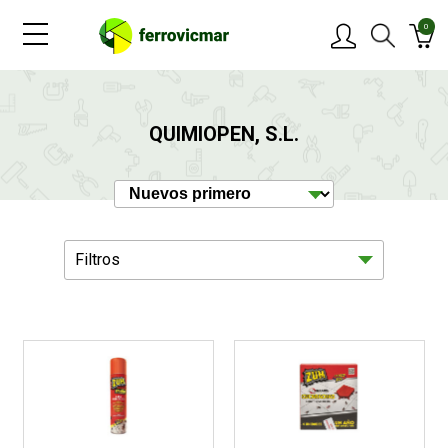
0
PRODUCTOS
QUIMIOPEN, S.L.
MARCAS
OFERTAS
Filtros
NOVEDADES
BLOG
Droguería
1
CONTACTAR
Hogar
15