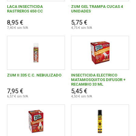
Jardín
3
LACA INSECTICIDA
ZUM GEL TRAMPA CUCAS 4
RASTREROS 650 CC
UNIDADES
FERROVICMAR
8,95 €
5,75 €
7,40 € sin IVA
4,75 € sin IVA
3,00 € - 3,99 €
1
DESPIECE
4,00 € - 4,99 €
3
CATÁLOGOS
5,00 € - 5,99 €
4
6,00 € - 6,99 €
4
ZUM II 335 C.C. NEBULIZADO
INSECTICIDA ELECTRICO
GUÍAS
MATAMOSQUITOS DIFUSOR +
RECAMBIO 33 ML
7,00 € - 7,99 €
2
7,95 €
5,45 €
ENVÍOS
6,57 € sin IVA
4,50 € sin IVA
8,00 € - 8,99 €
3
9,00 € y superior
2
DEVOLUCIONES
FORMAS DE PAGO