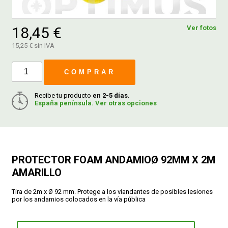
FERROVICMAR
18,45 €
Ver fotos
15,25 € sin IVA
DESPIECE
COMPRAR
Recibe tu producto
en 2-5 días
.
CATÁLOGOS
España península. Ver otras opciones
GUÍAS
PROTECTOR FOAM ANDAMIOØ 92MM X 2M
ENVÍOS
AMARILLO
DEVOLUCIONES
Tira de 2m x Ø 92 mm. Protege a los viandantes de posibles lesiones
por los andamios colocados en la vía pública
FORMAS DE PAGO