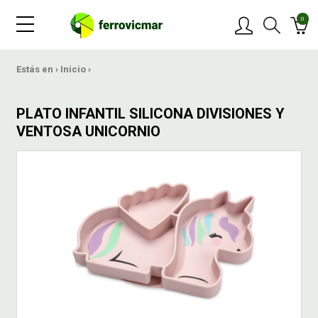
0
PRODUCTOS
Estás en ›
Inicio
›
MARCAS
PLATO INFANTIL SILICONA DIVISIONES Y
VENTOSA UNICORNIO
OFERTAS
NOVEDADES
BLOG
CONTACTAR