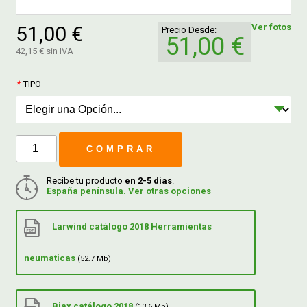
51,00 €
Ver fotos
Precio Desde:
FERROVICMAR
51,00 €
42,15 € sin IVA
*
TIPO
DESPIECE
CATÁLOGOS
COMPRAR
GUÍAS
Recibe tu producto
en 2-5 días
.
España península. Ver otras opciones
ENVÍOS
Larwind catálogo 2018 Herramientas
DEVOLUCIONES
neumaticas
(52.7 Mb)
FORMAS DE PAGO
Biax catálogo 2018
(13.6 Mb)