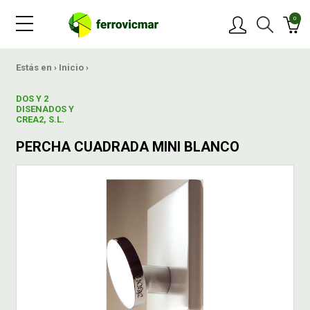
0
PRODUCTOS
Estás en ›
Inicio
›
DOS Y 2
MARCAS
DISENADOS Y
CREA2, S.L.
PERCHA CUADRADA MINI BLANCO
OFERTAS
NOVEDADES
BLOG
CONTACTAR