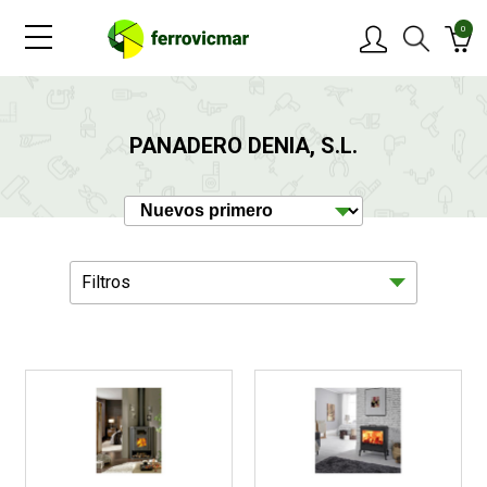
0
PRODUCTOS
PANADERO DENIA, S.L.
MARCAS
OFERTAS
Filtros
NOVEDADES
BLOG
Climatización
4
CONTACTAR