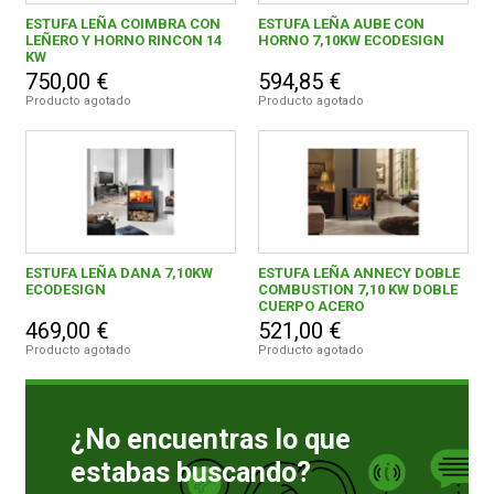
ESTUFA LEÑA COIMBRA CON
ESTUFA LEÑA AUBE CON
LEÑERO Y HORNO RINCON 14
HORNO 7,10KW ECODESIGN
400,00 € - 499,99 €
1
KW
FERROVICMAR
750,00 €
594,85 €
500,00 € - 599,99 €
2
Producto agotado
Producto agotado
700,00 € y superior
1
DESPIECE
CATÁLOGOS
PANADERO DENIA, S.L.
4
ESTUFA LEÑA DANA 7,10KW
ESTUFA LEÑA ANNECY DOBLE
GUÍAS
ECODESIGN
COMBUSTION 7,10 KW DOBLE
CUERPO ACERO
469,00 €
521,00 €
ENVÍOS
Producto agotado
Producto agotado
DEVOLUCIONES
¿No encuentras lo que
estabas buscando?
FORMAS DE PAGO