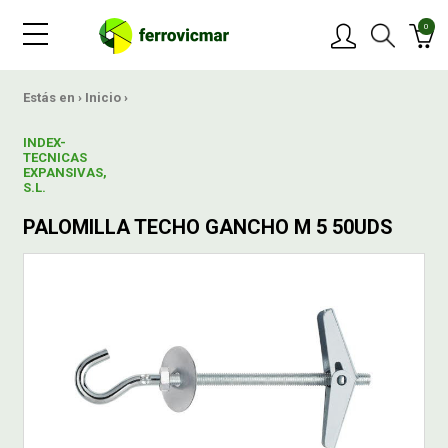
0
PRODUCTOS
Estás en ›
Inicio
›
INDEX-
MARCAS
TECNICAS
EXPANSIVAS,
S.L.
OFERTAS
PALOMILLA TECHO GANCHO M 5 50UDS
NOVEDADES
BLOG
CONTACTAR