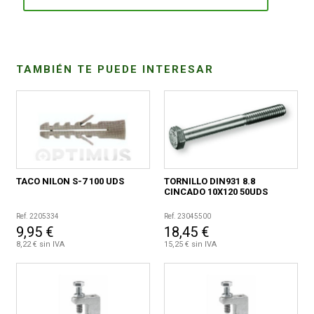
CONDICIONES
TAMBIÉN TE PUEDE INTERESAR
TACO NILON S-7 100 UDS
TORNILLO DIN931 8.8
CINCADO 10X120 50UDS
Ref. 2205334
Ref. 23045500
9,95 €
18,45 €
8,22 € sin IVA
15,25 € sin IVA