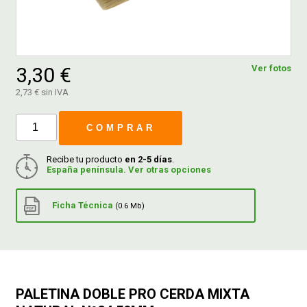
FERROVICMAR
3,30 €
Ver fotos
DESPIECE
2,73 € sin IVA
COMPRAR
CATÁLOGOS
Recibe tu producto
en 2-5 días
.
España península. Ver otras opciones
GUÍAS
Ficha Técnica
(0.6 Mb)
ENVÍOS
DEVOLUCIONES
PALETINA DOBLE PRO CERDA MIXTA
FORMAS DE PAGO