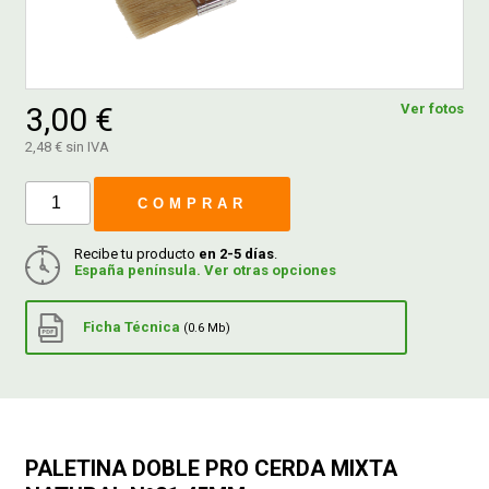
FERROVICMAR
3,00 €
Ver fotos
DESPIECE
2,48 € sin IVA
COMPRAR
CATÁLOGOS
Recibe tu producto
en 2-5 días
.
España península. Ver otras opciones
GUÍAS
Ficha Técnica
(0.6 Mb)
ENVÍOS
DEVOLUCIONES
PALETINA DOBLE PRO CERDA MIXTA
FORMAS DE PAGO