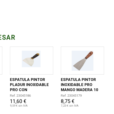
ESAR
ESPATULA PINTOR
ESPATULA PINTOR
PLADUR INOXIDABLE
INOXIDABLE PRO
PRO CON
MANGO MADERA 10
DESTORNILLADOR 12
CM
Ref. 23045186
Ref. 23045179
CM
11,60 €
8,75 €
9,59 € sin IVA
7,23 € sin IVA