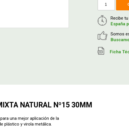
Recibe t
España p
Somos esp
Buscamos
Ficha Té
MIXTA NATURAL Nº15 30MM
a una mejor aplicación de la
 plástico y virola metálica.