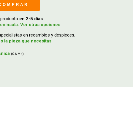
COMPRAR
u producto
en 2-5 días
.
enínsula. Ver otras opciones
ecialistas en recambios y despieces.
 la pieza que necesitas
cnica
(0.6 Mb)