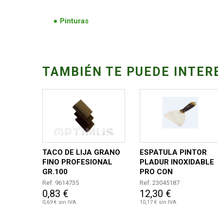
Pinturas
TAMBIÉN TE PUEDE INTER
TACO DE LIJA GRANO
ESPATULA PINTOR
FINO PROFESIONAL
PLADUR INOXIDABLE
GR.100
PRO CON
DESTORNILLADOR 15
Ref. 9614735
Ref. 23045187
CM
0,83 €
12,30 €
0,69 € sin IVA
10,17 € sin IVA