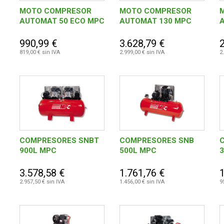
MOTO COMPRESOR
MOTO COMPRESOR
AUTOMAT 50 ECO MPC
AUTOMAT 130 MPC
990,99 €
3.628,79 €
819,00 € sin IVA
2.999,00 € sin IVA
2
COMPRESORES SNBT
COMPRESORES SNB
900L MPC
500L MPC
3.578,58 €
1.761,76 €
2.957,50 € sin IVA
1.456,00 € sin IVA
9