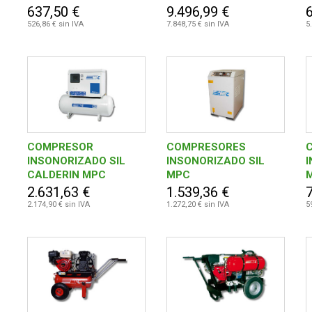
TRIFASICO 1.100.119
637,50 €
9.496,99 €
526,86 € sin IVA
7.848,75 € sin IVA
5
COMPRESOR
COMPRESORES
INSONORIZADO SIL
INSONORIZADO SIL
I
CALDERIN MPC
MPC
2.631,63 €
1.539,36 €
2.174,90 € sin IVA
1.272,20 € sin IVA
5