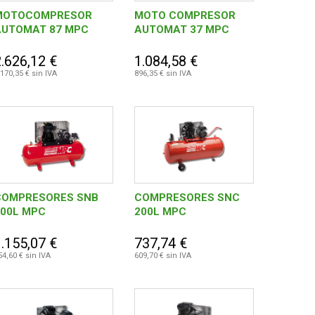
MOTOCOMPRESOR
MOTO COMPRESOR
AUTOMAT 87 MPC
AUTOMAT 37 MPC
2.626,12 €
1.084,58 €
.170,35 € sin IVA
896,35 € sin IVA
COMPRESORES SNB
COMPRESORES SNC
300L MPC
200L MPC
1.155,07 €
737,74 €
54,60 € sin IVA
609,70 € sin IVA