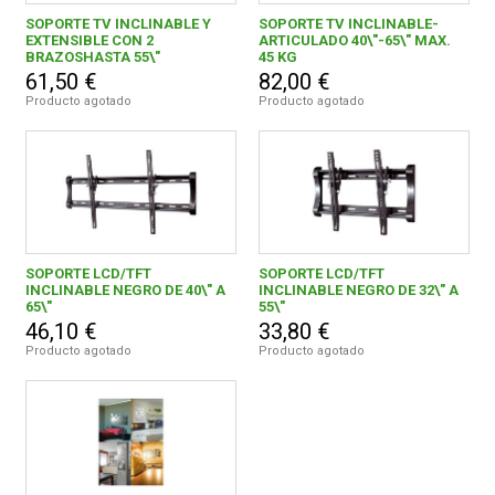
SOPORTE TV INCLINABLE Y
SOPORTE TV INCLINABLE-
EXTENSIBLE CON 2
ARTICULADO 40\"-65\" MAX.
20,00 € - 29,99 €
1
BRAZOSHASTA 55\"
45 KG
FERROVICMAR
61,50 €
82,00 €
30,00 € - 39,99 €
1
Producto agotado
Producto agotado
40,00 € - 49,99 €
1
DESPIECE
60,00 € - 69,99 €
1
CATÁLOGOS
80,00 € y superior
1
SOPORTE LCD/TFT
SOPORTE LCD/TFT
GUÍAS
INCLINABLE NEGRO DE 40\" A
INCLINABLE NEGRO DE 32\" A
65\"
55\"
46,10 €
33,80 €
ENVÍOS
Producto agotado
MONTORNES DIEZ, FRANCISCO.
Producto agotado
5
DEVOLUCIONES
FORMAS DE PAGO