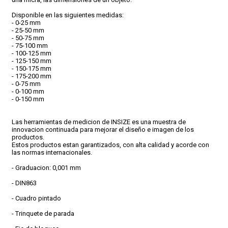
Disponible en las siguientes medidas:
- 0-25 mm
CONDICIONES
- 25-50 mm
- 50-75 mm
- 75-100 mm
- 100-125 mm
- 125-150 mm
- 150-175 mm
- 175-200 mm
- 0-75 mm
- 0-100 mm
- 0-150 mm
Las herramientas de medicion de INSIZE es una muestra de
innovacion continuada para mejorar el diseño e imagen de los
productos.
Estos productos estan garantizados, con alta calidad y acorde con
las normas internacionales.
- Graduacion: 0,001 mm
- DIN863
- Cuadro pintado
- Trinquete de parada