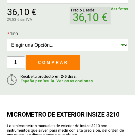
36,10 €
Ver fotos
Precio Desde:
36,10 €
FERROVICMAR
29,83 € sin IVA
*
TIPO
DESPIECE
CATÁLOGOS
COMPRAR
GUÍAS
Recibe tu producto
en 2-5 días
.
España península. Ver otras opciones
ENVÍOS
DEVOLUCIONES
MICROMETRO DE EXTERIOR INSIZE 3210
Los micrometros manuales de exterior de Insize 3210 son
instrumentos que sirven para medir con alta precisión, del orden de
FORMAS DE PAGO
una micra, las dimensiones de un objeto.