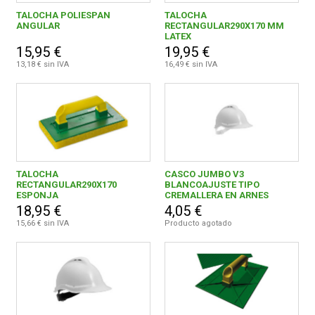
TALOCHA POLIESPAN
TALOCHA
ANGULAR
RECTANGULAR290X170 MM
LATEX
FERROVICMAR
15,95 €
19,95 €
0,00 € - 9,99 €
4
13,18 € sin IVA
16,49 € sin IVA
10,00 € y superior
3
DESPIECE
CATÁLOGOS
MEPLASJAR, S.L.
7
TALOCHA
CASCO JUMBO V3
GUÍAS
RECTANGULAR290X170
BLANCOAJUSTE TIPO
ESPONJA
CREMALLERA EN ARNES
18,95 €
4,05 €
ENVÍOS
15,66 € sin IVA
Producto agotado
DEVOLUCIONES
FORMAS DE PAGO