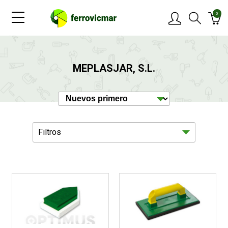
0
PRODUCTOS
MEPLASJAR, S.L.
MARCAS
OFERTAS
Filtros
NOVEDADES
BLOG
Ferreteria
5
CONTACTAR
Protección
2