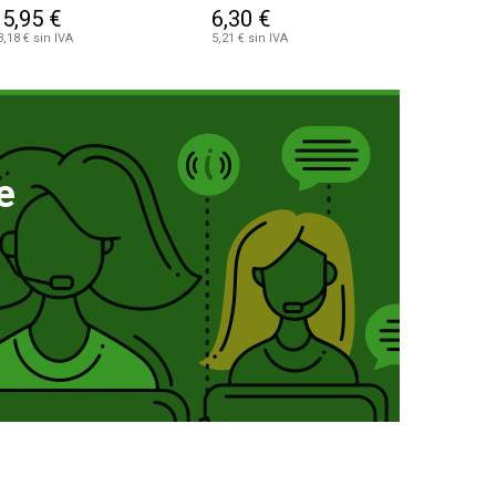
15,95 €
6,30 €
3,18 € sin IVA
5,21 € sin IVA
e