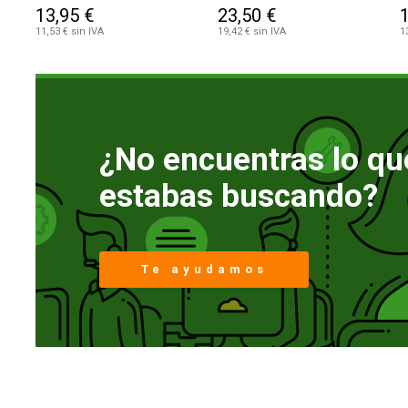
(ROLLO 14000)
13,95 €
23,50 €
11,53 € sin IVA
19,42 € sin IVA
1
¿No encuentras lo qu
estabas buscando?
Te ayudamos