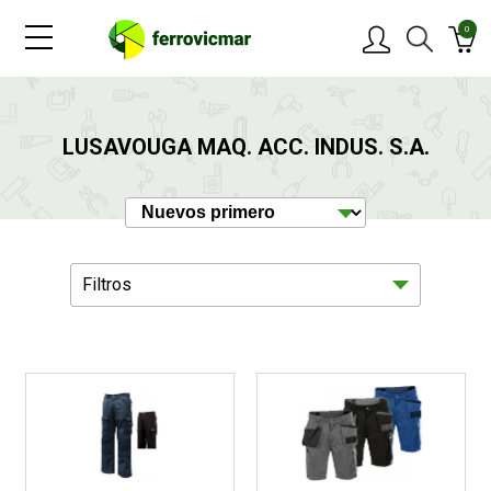
0
PRODUCTOS
LUSAVOUGA MAQ. ACC. INDUS. S.A.
MARCAS
OFERTAS
Filtros
NOVEDADES
BLOG
Ferreteria
3
CONTACTAR
Jardín
1