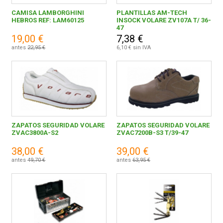
CAMISA LAMBORGHINI
PLANTILLAS AM-TECH
Gris
1
HEBROS REF: LAM60125
INSOCK VOLARE ZV107A T/ 36-
CONDICIONES
47
Verde
1
19,00 €
7,38 €
antes
22,95 €
6,10 € sin IVA
Negro
1
ZAPATOS SEGURIDAD VOLARE
ZAPATOS SEGURIDAD VOLARE
ZVAC3800A-S2
ZVAC7200B-S3 T/39-47
38,00 €
39,00 €
antes
49,70 €
antes
63,95 €