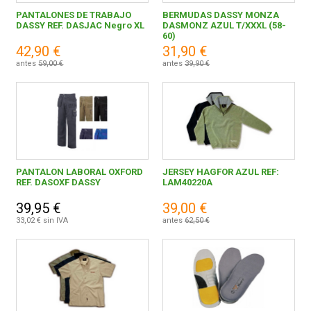
Protección
21
PANTALONES DE TRABAJO
BERMUDAS DASSY MONZA
DASSY REF. DASJAC Negro XL
DASMONZ AZUL T/XXXL (58-
60)
FERROVICMAR
42,90 €
31,90 €
antes
59,00 €
antes
39,90 €
0,00 € - 99,99 €
25
DESPIECE
100,00 € y superior
1
CATÁLOGOS
PANTALON LABORAL OXFORD
JERSEY HAGFOR AZUL REF:
GUÍAS
REF. DASOXF DASSY
LAM40220A
LUSAVOUGA MAQ. ACC. INDUS. S.A.
26
39,95 €
39,00 €
ENVÍOS
33,02 € sin IVA
antes
62,50 €
DEVOLUCIONES
gris/negro
1
FORMAS DE PAGO
Azul
2