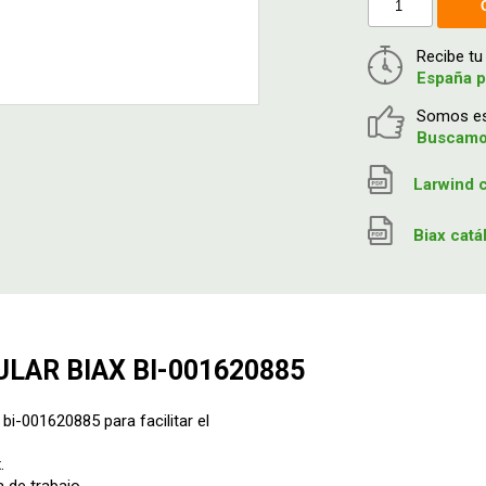
Recibe t
España p
Somos esp
Buscamos
Larwind c
Biax cat
LAR BIAX BI-001620885
bi-001620885 para facilitar el
.
 de trabajo.