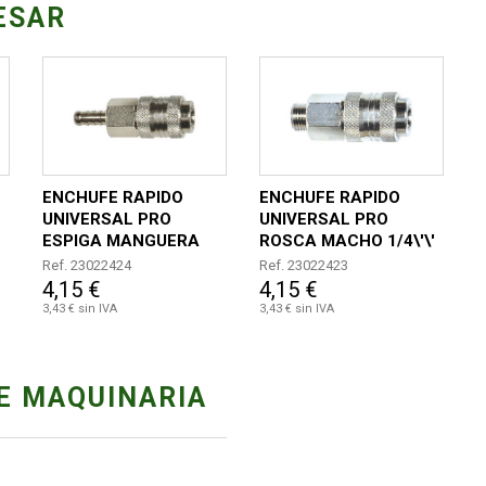
ESAR
ENCHUFE RAPIDO
ENCHUFE RAPIDO
UNIVERSAL PRO
UNIVERSAL PRO
ESPIGA MANGUERA
ROSCA MACHO 1/4\'\'
DIAMETRO 8MM
Ref. 23022424
Ref. 23022423
4,15 €
4,15 €
3,43 € sin IVA
3,43 € sin IVA
E MAQUINARIA