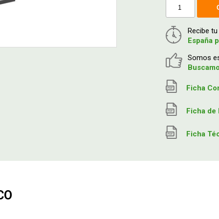
Recibe t
España p
Somos esp
Buscamos
Ficha Co
Ficha de 
Ficha Té
CO