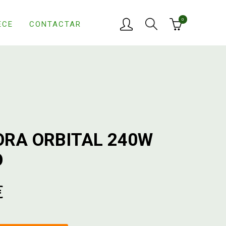
0
ECE
CONTACTAR
ORA ORBITAL 240W
O
€