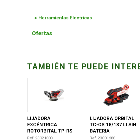
Herramientas Electricas
Ofertas
TAMBIÉN TE PUEDE INTER
LIJADORA
LIJADORA ORBITAL
EXCÉNTRICA
TC-OS 18/187 LI SIN
ROTORBITAL TP-RS
BATERIA
1/32 LI BL S/BATERIA
Ref. 23021803
Ref. 23001688