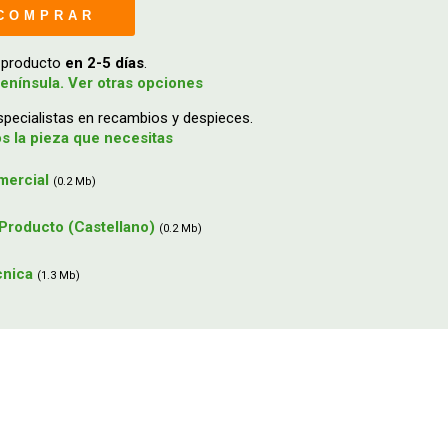
COMPRAR
u producto
en 2-5 días
.
enínsula. Ver otras opciones
ecialistas en recambios y despieces.
 la pieza que necesitas
mercial
(0.2 Mb)
Producto (Castellano)
(0.2 Mb)
cnica
(1.3 Mb)