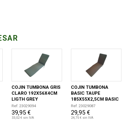
ESAR
COJIN TUMBONA GRIS
COJIN TUMBONA
CLARO 192X56X4CM
BASIC TAUPE
LIGTH GREY
185X55X2,5CM BASIC
TAUPE
Ref. 23029094
Ref. 23029087
39,95 €
29,95 €
33,02 € sin IVA
24,75 € sin IVA