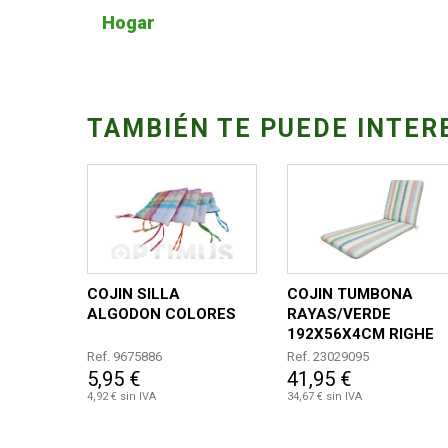
Hogar
TAMBIÉN TE PUEDE INTER
COJIN SILLA
COJIN TUMBONA
ALGODON COLORES
RAYAS/VERDE
192X56X4CM RIGHE
SALMONE
Ref. 9675886
Ref. 23029095
5,95 €
41,95 €
4,92 € sin IVA
34,67 € sin IVA