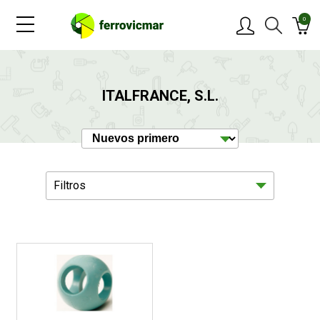
0
PRODUCTOS
ITALFRANCE, S.L.
MARCAS
OFERTAS
Filtros
NOVEDADES
BLOG
Droguería
1
CONTACTAR