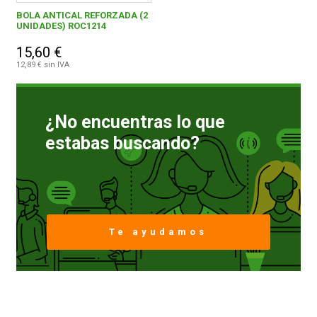
BOLA ANTICAL REFORZADA (2
UNIDADES) ROC1214
10,00 € y superior
1
FERROVICMAR
15,60 €
12,89 € sin IVA
DESPIECE
ITALFRANCE, S.L.
1
¿No encuentras lo que
CATÁLOGOS
estabas buscando?
GUÍAS
ENVÍOS
Te ayudamos
DEVOLUCIONES
FORMAS DE PAGO