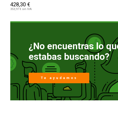
428,30 €
353,97 € sin IVA
¿No encuentras lo qu
estabas buscando?
Te ayudamos