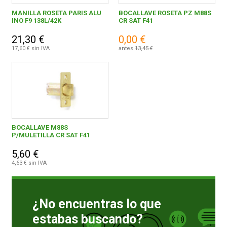
MANILLA ROSETA PARIS ALU
BOCALLAVE ROSETA PZ M88S
INO F9 138L/42K
CR SAT F41
CONDICIONES
21,30 €
0,00 €
17,60 € sin IVA
antes
13,45 €
BOCALLAVE M88S
P/MULETILLA CR SAT F41
5,60 €
4,63 € sin IVA
¿No encuentras lo que
estabas buscando?