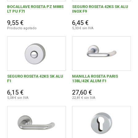
BOCALLAVE ROSETA PZ M88S
SEGURO ROSETA 42KS SK ALU
LT PU F71
INOX F9
0,00 € - 9,99 €
5
FERROVICMAR
9,55 €
6,45 €
20,00 € y superior
2
Producto agotado
5,33 € sin IVA
DESPIECE
CATÁLOGOS
HOPPE
7
SEGURO ROSETA 42KS SK ALU
MANILLA ROSETA PARIS
GUÍAS
F1
138L/42K ALUM F1
6,15 €
27,60 €
ENVÍOS
5,08 € sin IVA
22,81 € sin IVA
DEVOLUCIONES
FORMAS DE PAGO