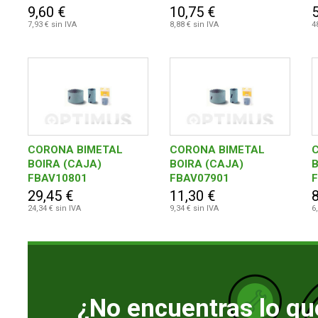
9,60 €
10,75 €
7,93 € sin IVA
8,88 € sin IVA
4
CORONA BIMETAL
CORONA BIMETAL
BOIRA (CAJA)
BOIRA (CAJA)
B
FBAV10801
FBAV07901
29,45 €
11,30 €
8
24,34 € sin IVA
9,34 € sin IVA
6
¿No encuentras lo qu