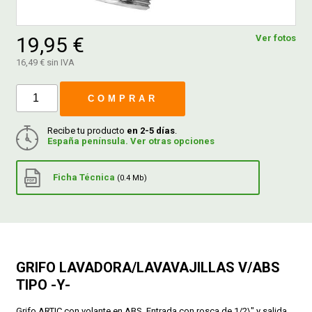
FERROVICMAR
19,95 €
Ver fotos
16,49 € sin IVA
DESPIECE
COMPRAR
Recibe tu producto
en 2-5 días
.
CATÁLOGOS
España península. Ver otras opciones
GUÍAS
Ficha Técnica
(0.4 Mb)
ENVÍOS
DEVOLUCIONES
GRIFO LAVADORA/LAVAVAJILLAS V/ABS
TIPO -Y-
FORMAS DE PAGO
Grifo ARTIC con volante en ABS. Entrada con rosca de 1/2\" y salida