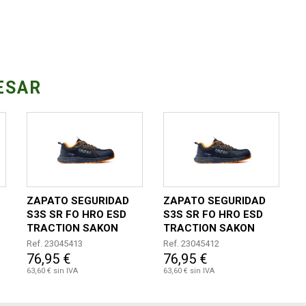
ESAR
ZAPATO SEGURIDAD
ZAPATO SEGURIDAD
S3S SR FO HRO ESD
S3S SR FO HRO ESD
TRACTION SAKON
TRACTION SAKON
TALLA 44
TALLA 43
Ref. 23045413
Ref. 23045412
76,95 €
76,95 €
63,60 € sin IVA
63,60 € sin IVA