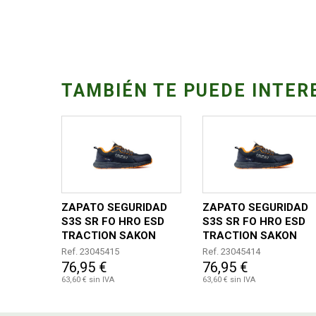
TAMBIÉN TE PUEDE INTER
ZAPATO SEGURIDAD
ZAPATO SEGURIDAD
S3S SR FO HRO ESD
S3S SR FO HRO ESD
TRACTION SAKON
TRACTION SAKON
TALLA 46
TALLA 45
Ref. 23045415
Ref. 23045414
76,95 €
76,95 €
63,60 € sin IVA
63,60 € sin IVA