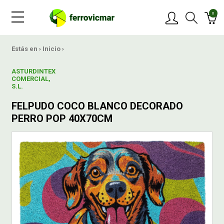
0
PRODUCTOS
Estás en ›
Inicio
›
ASTURDINTEX
MARCAS
COMERCIAL,
S.L.
FELPUDO COCO BLANCO DECORADO
OFERTAS
PERRO POP 40X70CM
NOVEDADES
BLOG
CONTACTAR