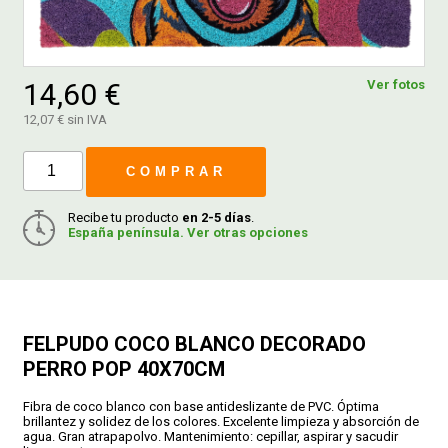
FERROVICMAR
14,60 €
Ver fotos
12,07 € sin IVA
DESPIECE
COMPRAR
CATÁLOGOS
Recibe tu producto
en 2-5 días
.
España península. Ver otras opciones
GUÍAS
ENVÍOS
FELPUDO COCO BLANCO DECORADO
PERRO POP 40X70CM
DEVOLUCIONES
Fibra de coco blanco con base antideslizante de PVC. Óptima
brillantez y solidez de los colores. Excelente limpieza y absorción de
FORMAS DE PAGO
agua. Gran atrapapolvo. Mantenimiento: cepillar, aspirar y sacudir