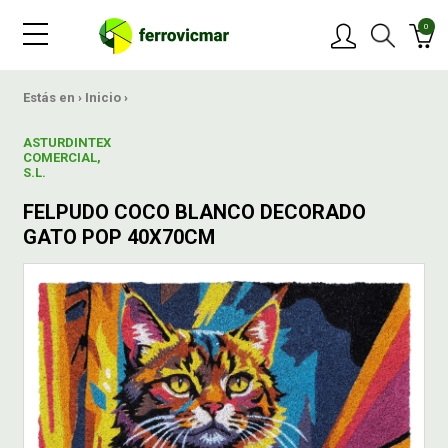
0
PRODUCTOS
Estás en ›
Inicio
›
ASTURDINTEX
MARCAS
COMERCIAL,
S.L.
FELPUDO COCO BLANCO DECORADO
OFERTAS
GATO POP 40X70CM
NOVEDADES
BLOG
CONTACTAR