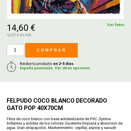
FERROVICMAR
14,60 €
Ver fotos
12,07 € sin IVA
DESPIECE
COMPRAR
CATÁLOGOS
Recibe tu producto
en 2-5 días
.
España península. Ver otras opciones
GUÍAS
ENVÍOS
FELPUDO COCO BLANCO DECORADO
GATO POP 40X70CM
DEVOLUCIONES
Fibra de coco blanco con base antideslizante de PVC. Óptima
brillantez y solidez de los colores. Excelente limpieza y absorción de
FORMAS DE PAGO
agua. Gran atrapapolvo. Mantenimiento: cepillar, aspirar y sacudir