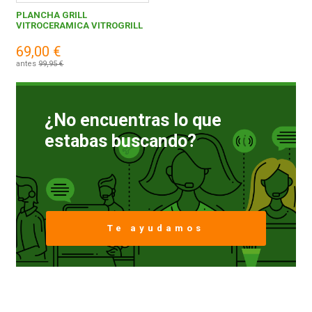
PLANCHA GRILL
VITROCERAMICA VITROGRILL
60,00 € y superior
1
FERROVICMAR
69,00 €
antes
99,95 €
DESPIECE
ESTUFAS Y ACCESORIOS, S.A.
1
¿No encuentras lo que
CATÁLOGOS
estabas buscando?
GUÍAS
ENVÍOS
Te ayudamos
DEVOLUCIONES
FORMAS DE PAGO