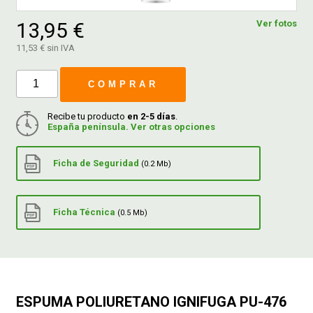
13,95 €
Ver fotos
FERROVICMAR
11,53 € sin IVA
COMPRAR
DESPIECE
Recibe tu producto
en 2-5 días
.
España península. Ver otras opciones
CATÁLOGOS
Ficha de Seguridad
(0.2 Mb)
GUÍAS
Ficha Técnica
(0.5 Mb)
ENVÍOS
DEVOLUCIONES
ESPUMA POLIURETANO IGNIFUGA PU-476
FORMAS DE PAGO