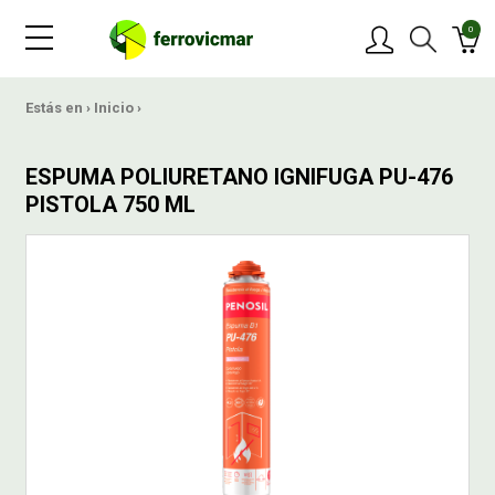
0
PRODUCTOS
Estás en ›
Inicio
›
MARCAS
ESPUMA POLIURETANO IGNIFUGA PU-476
PISTOLA 750 ML
OFERTAS
NOVEDADES
BLOG
CONTACTAR