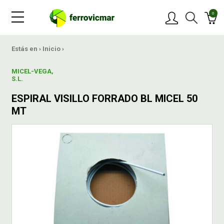
0
PRODUCTOS
Estás en ›
Inicio
›
MICEL-VEGA,
MARCAS
S.L.
ESPIRAL VISILLO FORRADO BL MICEL 50
OFERTAS
MT
NOVEDADES
BLOG
CONTACTAR