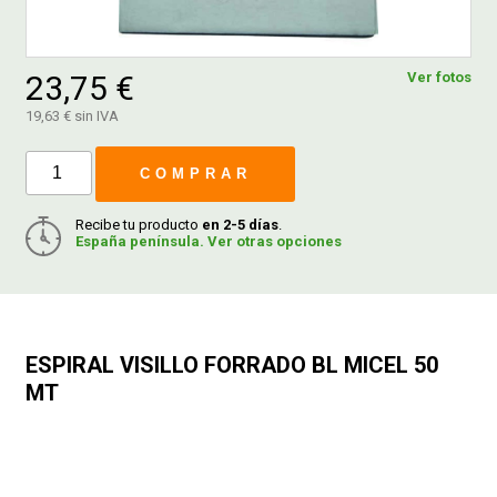
FERROVICMAR
23,75 €
Ver fotos
19,63 € sin IVA
DESPIECE
COMPRAR
CATÁLOGOS
Recibe tu producto
en 2-5 días
.
España península. Ver otras opciones
GUÍAS
ENVÍOS
ESPIRAL VISILLO FORRADO BL MICEL 50
MT
DEVOLUCIONES
FORMAS DE PAGO