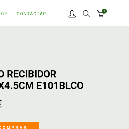
0
ECE
CONTACTAR
O RECIBIDOR
X4.5CM E101BLCO
€
COMPRAR