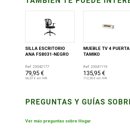
TAMBIÉN TE PUEDE INTER
SILLA ESCRITORIO
MUEBLE TV 4 PUERT
ANA FS8031-NEGRO
TAMIKO
Ref. 23042177
Ref. 23041119
79,95 €
135,95 €
66,07 € sin IVA
112,36 € sin IVA
PREGUNTAS Y GUÍAS SOBR
Ver más preguntas sobre Hogar