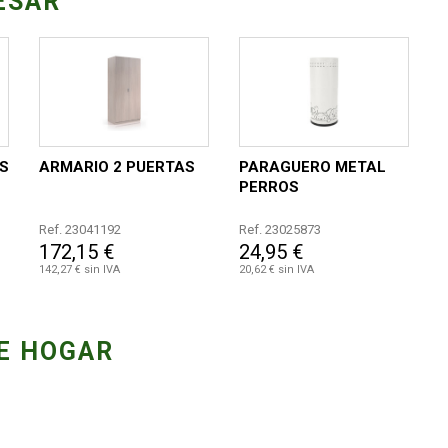
ESAR
AS
ARMARIO 2 PUERTAS
PARAGUERO METAL
PERROS
Ref. 23041192
Ref. 23025873
172,15 €
24,95 €
142,27 € sin IVA
20,62 € sin IVA
E HOGAR