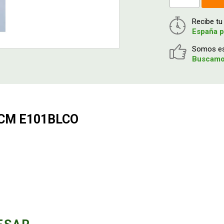
Recibe t
España p
Somos esp
Buscamos
5CM E101BLCO