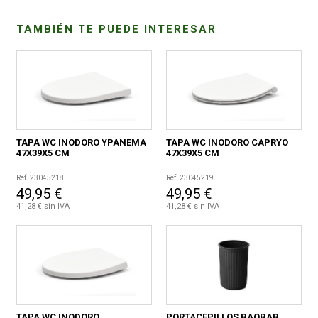
TAMBIÉN TE PUEDE INTERESAR
CONDICIONES
TAPA WC INODORO YPANEMA
TAPA WC INODORO CAPRYO
47X39X5 CM
47X39X5 CM
Ref. 23045218
Ref. 23045219
49,95 €
49,95 €
41,28 € sin IVA
41,28 € sin IVA
TAPA WC INODORO
PORTACEPILLOS BAOBAB