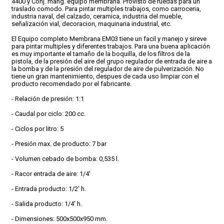
4400 y Conj. mang. equipo membrana. Provisto de ruedas para un
traslado comodo. Para pintar multiples trabajos, como carroceria,
industria naval, del calzado, ceramica, industria del mueble,
CONDICIONES
señalización vial, decoracion, maquinaria industrial, etc.
El Equipo completo Membrana EM03 tiene un facil y manejo y sireve
para pintar multiples y diferentes trabajos. Para una buena aplicación
es muy importante el tamaño de la boquilla, de los filtros de la
pistola, de la presión del aire del grupo regulador de entrada de aire a
la bomba y de la presión del regulador de aire de pulverización. No
tiene un gran mantenimiento, despues de cada uso limpiar con el
producto recomendado por el fabricante.
- Relación de presión: 1:1
- Caudal por ciclo: 200 cc.
- Ciclos por litro: 5
- Presión max. de producto: 7 bar
- Volumen cebado de bomba: 0,535 l.
- Racor entrada de aire: 1/4'
- Entrada producto: 1/2' h.
- Salida producto: 1/4' h.
- Dimensiones: 500x500x950 mm.