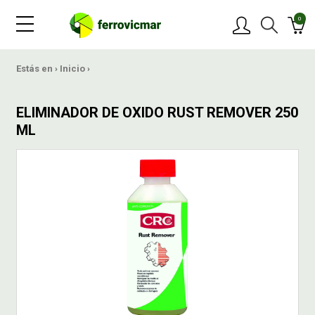
0
PRODUCTOS
Estás en ›
Inicio
›
MARCAS
ELIMINADOR DE OXIDO RUST REMOVER 250
ML
OFERTAS
NOVEDADES
BLOG
CONTACTAR