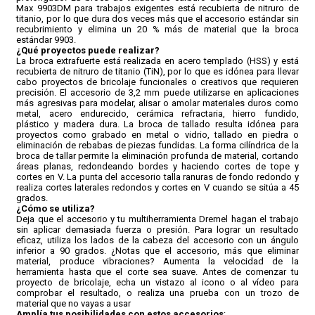
Max 9903DM para trabajos exigentes está recubierta de nitruro de
titanio, por lo que dura dos veces más que el accesorio estándar sin
recubrimiento y elimina un 20 % más de material que la broca
CONDICIONES
estándar 9903.
¿Qué proyectos puede realizar?
La broca extrafuerte está realizada en acero templado (HSS) y está
recubierta de nitruro de titanio (TiN), por lo que es idónea para llevar
cabo proyectos de bricolaje funcionales o creativos que requieren
precisión. El accesorio de 3,2 mm puede utilizarse en aplicaciones
más agresivas para modelar, alisar o amolar materiales duros como
metal, acero endurecido, cerámica refractaria, hierro fundido,
plástico y madera dura. La broca de tallado resulta idónea para
proyectos como grabado en metal o vidrio, tallado en piedra o
eliminación de rebabas de piezas fundidas. La forma cilíndrica de la
broca de tallar permite la eliminación profunda de material, cortando
áreas planas, redondeando bordes y haciendo cortes de tope y
cortes en V. La punta del accesorio talla ranuras de fondo redondo y
realiza cortes laterales redondos y cortes en V cuando se sitúa a 45
grados.
¿Cómo se utiliza?
Deja que el accesorio y tu multiherramienta Dremel hagan el trabajo
sin aplicar demasiada fuerza o presión. Para lograr un resultado
eficaz, utiliza los lados de la cabeza del accesorio con un ángulo
inferior a 90 grados. ¿Notas que el accesorio, más que eliminar
material, produce vibraciones? Aumenta la velocidad de la
herramienta hasta que el corte sea suave. Antes de comenzar tu
proyecto de bricolaje, echa un vistazo al icono o al vídeo para
comprobar el resultado, o realiza una prueba con un trozo de
material que no vayas a usar
Amplía tus posibilidades con estos accesorios
: