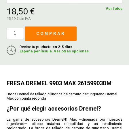
18,50 €
Ver fotos
FERROVICMAR
15,29 € sin IVA
COMPRAR
DESPIECE
Recibe tu producto
en 2-5 días
.
España península. Ver otras opciones
CATÁLOGOS
GUÍAS
FRESA DREMEL 9903 MAX 26159903DM
ENVÍOS
Broca Dremel de tallado cilíndrica de carburo de tungsteno Dremel
Max con punta redonda
¿Por qué elegir accesorios Dremel?
DEVOLUCIONES
La gama de accesorios Dremel® Max —diseñada por nuestros
ingenieros— ofrece máxima durabilidad y un rendimiento
FORMAS DE PAGO
prolongado. La broca de tallado de carburo de tungsteno Dremel