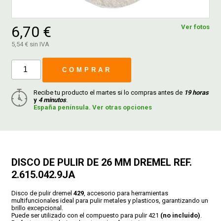
FERROVICMAR
6,70 €
Ver fotos
5,54 € sin IVA
DESPIECE
COMPRAR
Recibe tu producto el martes si lo compras antes de
19 horas
CATÁLOGOS
y
4 minutos
.
España península. Ver otras opciones
GUÍAS
ENVÍOS
DISCO DE PULIR DE 26 MM DREMEL REF.
2.615.042.9JA
DEVOLUCIONES
Disco de pulir dremel
429
, accesorio para herramientas
multifuncionales ideal para pulir metales y plasticos, garantizando un
brillo excepcional.
FORMAS DE PAGO
Puede ser utilizado con el compuesto para pulir 421
(no incluido)
.