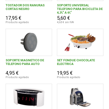
TOSTADOR DOS RANURAS
SOPORTE UNIVERSAL
CORTAS NEGRO
TELEFONO PARA BICICLETA DE
0,00 € - 9,99 €
5
4,3\" A 6\"
FERROVICMAR
17,95 €
5,60 €
10,00 € - 19,99 €
3
Producto agotado
4,63 € sin IVA
30,00 € - 39,99 €
2
DESPIECE
40,00 € - 49,99 €
1
CATÁLOGOS
60,00 € y superior
1
SOPORTE MAGNETICO DE
SET FONDUE CHOCOLATE
GUÍAS
TELEFONO PARA AUTO
ELECTRICA
4,95 €
19,95 €
ENVÍOS
Producto agotado
DELTA IMPORT
Producto agotado
12
DEVOLUCIONES
FORMAS DE PAGO