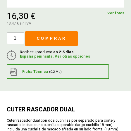
16,30 €
Ver fotos
FERROVICMAR
13,47 € sin IVA
COMPRAR
DESPIECE
Recibe tu producto
en 2-5 días
.
España península. Ver otras opciones
CATÁLOGOS
Ficha Técnica
(0.2 Mb)
GUÍAS
ENVÍOS
CUTER RASCADOR DUAL
DEVOLUCIONES
Cúter rascador dual con dos cuchillas por separado para corte y
rascado. Incluida una cuchilla separable (largo cuchilla 18 mm).
FORMAS DE PAGO
Incluida una cuchilla de rascado afilada en su lado frontal (18 mm).