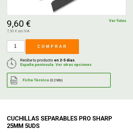
FERROVICMAR
9,60 €
Ver fotos
7,93 € sin IVA
DESPIECE
COMPRAR
CATÁLOGOS
Recibe tu producto
en 2-5 días
.
España península. Ver otras opciones
GUÍAS
Ficha Técnica
(0.2 Mb)
ENVÍOS
DEVOLUCIONES
CUCHILLAS SEPARABLES PRO SHARP
25MM 5UDS
FORMAS DE PAGO