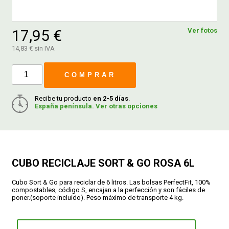
FERROVICMAR
17,95 €
Ver fotos
14,83 € sin IVA
DESPIECE
COMPRAR
Recibe tu producto
en 2-5 días
.
CATÁLOGOS
España península. Ver otras opciones
GUÍAS
ENVÍOS
CUBO RECICLAJE SORT & GO ROSA 6L
Cubo Sort & Go para reciclar de 6 litros. Las bolsas PerfectFit, 100%
compostables, código S, encajan a la perfección y son fáciles de
DEVOLUCIONES
poner.(soporte incluido). Peso máximo de transporte 4 kg.
FORMAS DE PAGO