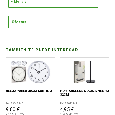
Menaje
CONDICIONES
Ofertas
TAMBIÉN TE PUEDE INTERESAR
RELOJ PARED 30CM SURTIDO
PORTAROLLOS COCINA NEGRO
32CM
Ref. 23042140
Ref. 23042141
9,00 €
4,95 €
7,44 € sin IVA
4,09 € sin IVA