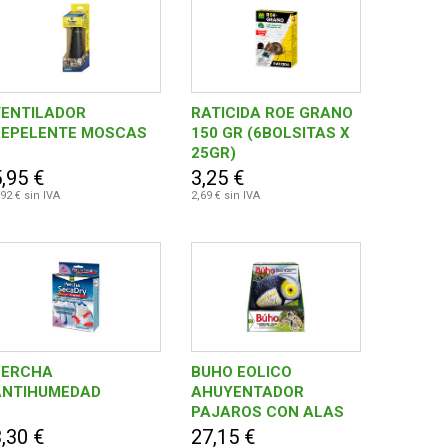
VENTILADOR
RATICIDA ROE GRANO
REPELENTE MOSCAS
150 GR (6BOLSITAS X
25GR)
,95 €
3,25 €
,92 € sin IVA
2,69 € sin IVA
PERCHA
BUHO EOLICO
ANTIHUMEDAD
AHUYENTADOR
PAJAROS CON ALAS
,30 €
27,15 €