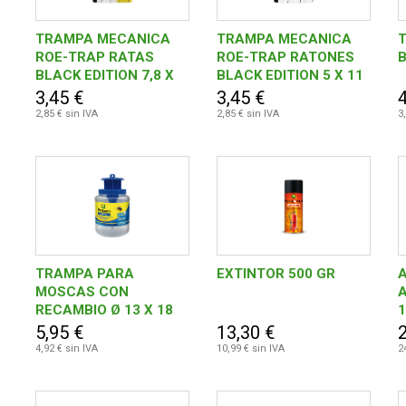
TRAMPA MECANICA
TRAMPA MECANICA
ROE-TRAP RATAS
ROE-TRAP RATONES
BLACK EDITION 7,8 X
BLACK EDITION 5 X 11
15 CM
CM 2 UDS
3,45 €
3,45 €
4
2,85 € sin IVA
2,85 € sin IVA
3
TRAMPA PARA
EXTINTOR 500 GR
MOSCAS CON
RECAMBIO Ø 13 X 18
CM
5,95 €
13,30 €
4,92 € sin IVA
10,99 € sin IVA
2