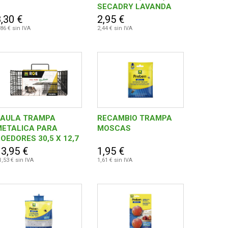
SECADRY LAVANDA
,30 €
2,95 €
,86 € sin IVA
2,44 € sin IVA
JAULA TRAMPA
RECAMBIO TRAMPA
METALICA PARA
MOSCAS
OEDORES 30,5 X 12,7
 12,7 CM
13,95 €
1,95 €
1,53 € sin IVA
1,61 € sin IVA