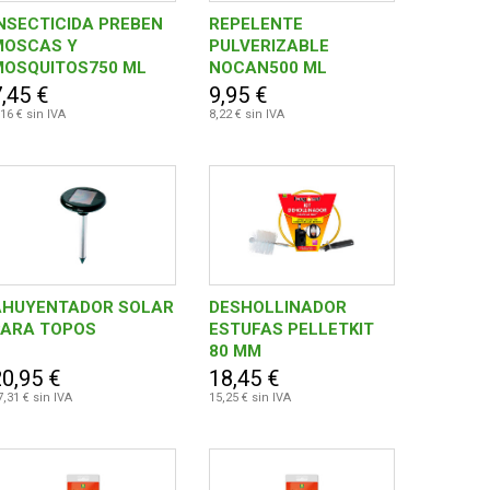
NSECTICIDA PREBEN
REPELENTE
MOSCAS Y
PULVERIZABLE
MOSQUITOS750 ML
NOCAN500 ML
,45 €
9,95 €
,16 € sin IVA
8,22 € sin IVA
AHUYENTADOR SOLAR
DESHOLLINADOR
PARA TOPOS
ESTUFAS PELLETKIT
80 MM
20,95 €
18,45 €
7,31 € sin IVA
15,25 € sin IVA