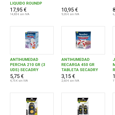
LIQUIDO ROUNDP
231672 BLANCA
17,95 €
10,95 €
8
14,83 € sin IVA
9,05 € sin IVA
6
ANTIHUMEDAD
ANTIHUMEDAD
PERCHA 210 GR (3
RECARGA 450 GR
UDS) SECADRY
TABLETA SECADRY
R
LAVANDA
LAVANDA
X
5,75 €
3,15 €
4,75 € sin IVA
2,60 € sin IVA
1