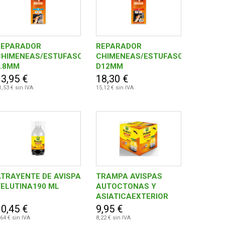
REPARADOR
REPARADOR
ON
CHIMENEAS/ESTUFASCORDON
CHIMENEAS/ESTUFASCORDON
D.8MM
D12MM
13,95 €
18,30 €
1,53 € sin IVA
15,12 € sin IVA
TRAYENTE DE AVISPA
TRAMPA AVISPAS
VELUTINA190 ML
AUTOCTONAS Y
ASIATICAEXTERIOR
10,45 €
9,95 €
,64 € sin IVA
8,22 € sin IVA