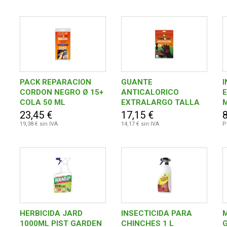
PACK REPARACION
GUANTE
I
CORDON NEGRO Ø 15+
ANTICALORICO
COLA 50 ML
EXTRALARGO TALLA
UNICA
23,45 €
17,15 €
8
19,38 € sin IVA
14,17 € sin IVA
P
HERBICIDA JARD
INSECTICIDA PARA
1000ML PIST GARDEN
CHINCHES 1 L