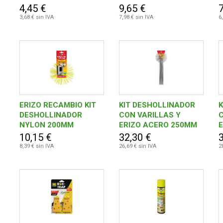
GR
SAQUITOS 2 GR.
4,45 €
9,65 €
7
3,68 € sin IVA
7,98 € sin IVA
6
ERIZO RECAMBIO KIT
KIT DESHOLLINADOR
K
DESHOLLINADOR
CON VARILLAS Y
C
NYLON 200MM
ERIZO ACERO 250MM
10,15 €
32,30 €
8,39 € sin IVA
26,69 € sin IVA
2