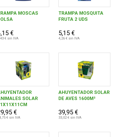
TRAMPA MOSCAS
TRAMPA MOSQUITA
BOLSA
FRUTA 2 UDS
,15 €
5,15 €
,43 € sin IVA
4,26 € sin IVA
AHUYENTADOR
AHUYENTADOR SOLAR
ANIMALES SOLAR
DE AVES 1600M²
11X11X11CM
29,95 €
39,95 €
4,75 € sin IVA
33,02 € sin IVA