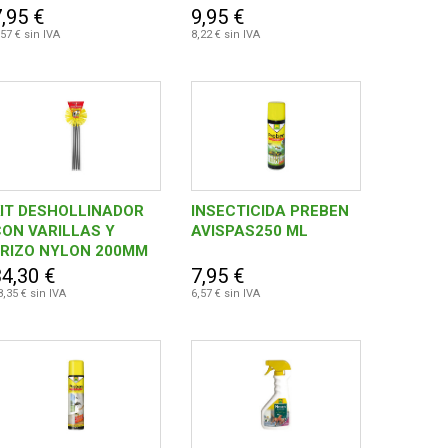
,95 €
9,95 €
,57 € sin IVA
8,22 € sin IVA
IT DESHOLLINADOR
INSECTICIDA PREBEN
ON VARILLAS Y
AVISPAS250 ML
ERIZO NYLON 200MM
34,30 €
7,95 €
8,35 € sin IVA
6,57 € sin IVA