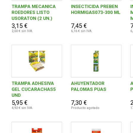
TRAMPA MECANICA
INSECTICIDA PREBEN
I
ROEDORES LISTO
HORMIGAS073-300 ML
USORATON (2 UN.)
2000096352852
3,15 €
7,45 €
7
2,60 € sin IVA
6,16 € sin IVA
6
TRAMPA ADHESIVA
AHUYENTADOR
GEL CUCARACHAS5
PALOMAS PUAS
UND
5,95 €
7,30 €
4,92 € sin IVA
Producto agotado
1