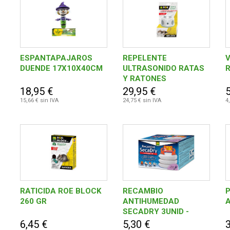
ESPANTAPAJAROS
REPELENTE
DUENDE 17X10X40CM
ULTRASONIDO RATAS
Y RATONES
10,6X10X15CM
18,95 €
29,95 €
5
15,66 € sin IVA
24,75 € sin IVA
4
RATICIDA ROE BLOCK
RECAMBIO
260 GR
ANTIHUMEDAD
SECADRY 3UNID -
450GR
6,45 €
5,30 €
3