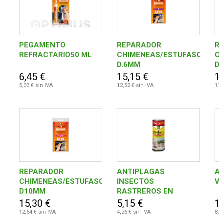
PEGAMENTO
REPARADOR
REFRACTARIO50 ML
CHIMENEAS/ESTUFASCORD
D.6MM
6,45 €
15,15 €
5,33 € sin IVA
12,52 € sin IVA
1
REPARADOR
ANTIPLAGAS
A
CHIMENEAS/ESTUFASCORDON
INSECTOS
D10MM
RASTREROS EN
POLVO200 GR + 50 GR
15,30 €
5,15 €
12,64 € sin IVA
4,26 € sin IVA
8